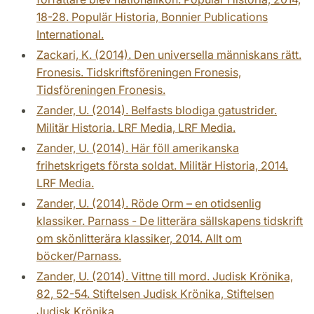
18-28. Populär Historia, Bonnier Publications
International.
Zackari, K. (2014). Den universella människans rätt.
Fronesis. Tidskriftsföreningen Fronesis,
Tidsföreningen Fronesis.
Zander, U. (2014). Belfasts blodiga gatustrider.
Militär Historia. LRF Media, LRF Media.
Zander, U. (2014). Här föll amerikanska
frihetskrigets första soldat. Militär Historia, 2014.
LRF Media.
Zander, U. (2014). Röde Orm – en otidsenlig
klassiker. Parnass - De litterära sällskapens tidskrift
om skönlitterära klassiker, 2014. Allt om
böcker/Parnass.
Zander, U. (2014). Vittne till mord. Judisk Krönika,
82, 52-54. Stiftelsen Judisk Krönika, Stiftelsen
Judisk Krönika.