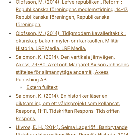
Olofsson, M. (2014). Lefve republiken!. Reform :
Republikanska föreningens medlemstidning, 14-17.
Republikanska föreningen, Republikanska
föreningen.
Olofsson, M. (2014). Tidigmodern kavalleritaktik :
okunskap bakom myten om karkaollen. Militär
Historia. LRF Media, LRF Media.
Salomon, K. (2014). Den vertikala järnvägen.
Axess, 79-80. Axel och Margaret Ax:son Johnsons
stiftelse för allmännyttiga ändamål, Axess
Publishing AB.
Extern fulltext
Salomon, K. (2014). En historiker läser en
diktsamling om ett våldsprojekt som kollapsat.
Respons, 11-11. Tidskriften Respons, Tidskriften
Respons.
Ulvros, E. H. (2014). Selma Lagerlöf : Banbrytande
författare blev nationalikon. Populär Historia, 2014,