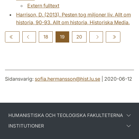
Extern fulltext
Harrison, D. (2013). Pesten tog miljoner liv. Allt om
historia, 90-93. Allt om historia, Historiska Media.
18
19
20
Sidansvarig:
sofia.hermansson
@
hist.lu
.
se
| 2020-06-12
HUMANISTISKA OCH TEOLOGISKA FAKULTETERNA
INSTITUTIONER