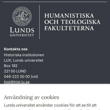
Kontakta oss
Historiska institutionen
LUX, Lunds universitet
Box 192
221 00 LUND
046-222 00 00 (vxl)
hist
@
hist.lu
.
se
Genvägar
Användning av cookies
Om webbplatsen och cookies
Lunds universitet använder cookies för att se till att
Behandling av personuppgifter