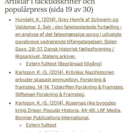
Artiklar i facktidskrifter och
populärpress (sida 19 av 30)
Hundahl, K. (2014). Grev Henrik af Schwerin og
Valdemar 2. Sejr : den følelsesladede fortælling :
en analyse af det følesmæssige sprog i udvalgte
pavebreve vedrørende tilfangetagelsen. Siden
Saxo, 28-37. Dansk historisk fællesforening /
Rigsarkivet, Statens arkiver.
Extern fulltext (Begränsad tillgång)
Karlsson, K.-G. (2014). Krönika: Nazihistorien
erbuder skapast ammunition. Forskning &
framsteg, 14-14. Tidskriften Forskning & Framsteg,
Stiftelsen Forskning & Framsteg.
Karlsson, K.-G. (2014). Rusernas rike byggdes
kring Dnepr. Populär Historia, 44-49. LRF Media,
Bonnier Publications International.
Extern fulltext