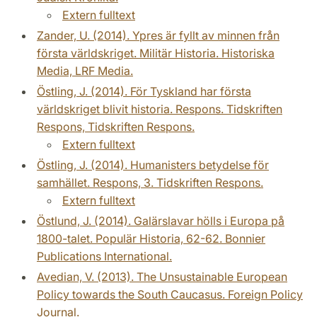
Extern fulltext
Zander, U. (2014). Ypres är fyllt av minnen från
första världskriget. Militär Historia. Historiska
Media, LRF Media.
Östling, J. (2014). För Tyskland har första
världskriget blivit historia. Respons. Tidskriften
Respons, Tidskriften Respons.
Extern fulltext
Östling, J. (2014). Humanisters betydelse för
samhället. Respons, 3. Tidskriften Respons.
Extern fulltext
Östlund, J. (2014). Galärslavar hölls i Europa på
1800-talet. Populär Historia, 62-62. Bonnier
Publications International.
Avedian, V. (2013). The Unsustainable European
Policy towards the South Caucasus. Foreign Policy
Journal.