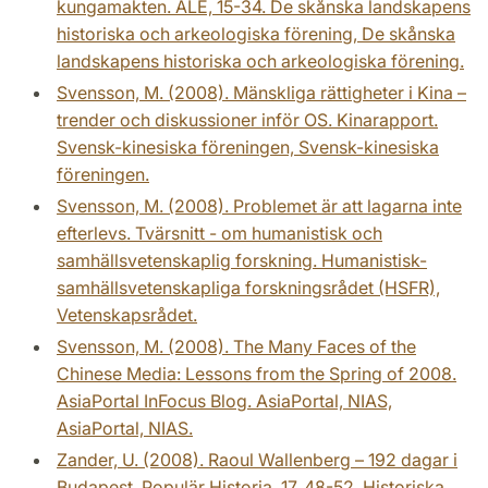
kungamakten. ALE, 15-34. De skånska landskapens
historiska och arkeologiska förening, De skånska
landskapens historiska och arkeologiska förening.
Svensson, M. (2008). Mänskliga rättigheter i Kina –
trender och diskussioner inför OS. Kinarapport.
Svensk-kinesiska föreningen, Svensk-kinesiska
föreningen.
Svensson, M. (2008). Problemet är att lagarna inte
efterlevs. Tvärsnitt - om humanistisk och
samhällsvetenskaplig forskning. Humanistisk-
samhällsvetenskapliga forskningsrådet (HSFR),
Vetenskapsrådet.
Svensson, M. (2008). The Many Faces of the
Chinese Media: Lessons from the Spring of 2008.
AsiaPortal InFocus Blog. AsiaPortal, NIAS,
AsiaPortal, NIAS.
Zander, U. (2008). Raoul Wallenberg – 192 dagar i
Budapest. Populär Historia, 17, 48-52. Historiska