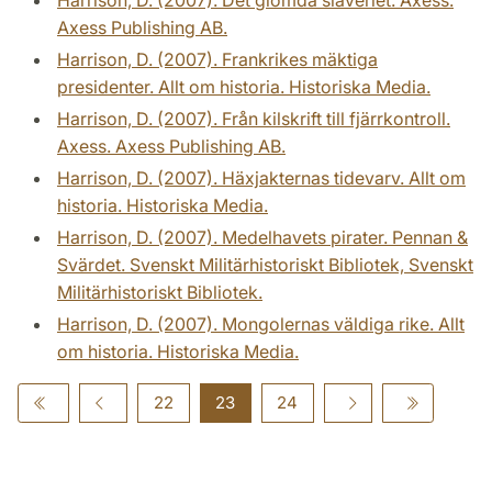
Axess Publishing AB.
Harrison, D. (2007). Frankrikes mäktiga
presidenter. Allt om historia. Historiska Media.
Harrison, D. (2007). Från kilskrift till fjärrkontroll.
Axess. Axess Publishing AB.
Harrison, D. (2007). Häxjakternas tidevarv. Allt om
historia. Historiska Media.
Harrison, D. (2007). Medelhavets pirater. Pennan &
Svärdet. Svenskt Militärhistoriskt Bibliotek, Svenskt
Militärhistoriskt Bibliotek.
Harrison, D. (2007). Mongolernas väldiga rike. Allt
om historia. Historiska Media.
22
23
24