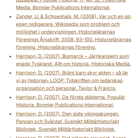
Media, Bonnier Publications International.
Zander, U. & Schoenhals, M. (2008). Var och en sin
egen redigerare. Wikipedia som problem och
möjlighet i undervisningen. Historielärarnas
Förenings Årsskrift, 2008, 93-100. Historielärarnas
förening, Historielärarnas förening.
Harrison, D. (2007). Bismarck – Järnkanslern som
enade Tyskland. Allt om historia. Historiska Media.
Harrison, D. (2007). Bränt barn skyr elden – så lär
vi av historien. LOOP: Tidskriften om ledarskap
organisation och personal. Taylor & Francis.
Harrison, D. (2007). De första städerna. Populär
Historia. Bonnier Publications International.
Harrison, D. (2007). Den siste vikingakungen.
Pennan och Svärdet. Svenskt Militärhistoriskt
Bibliotek, Svenskt Militärhistoriskt Bibliotek.
Harrison, D. (2007). Det glömda slaveriet. Axess.