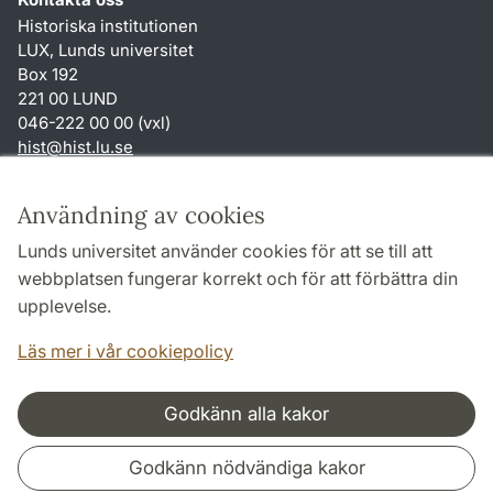
Historiska institutionen
LUX, Lunds universitet
Box 192
221 00 LUND
046-222 00 00 (vxl)
hist
@
hist.lu
.
se
Genvägar
Användning av cookies
Om webbplatsen och cookies
Lunds universitet använder cookies för att se till att
Behandling av personuppgifter
webbplatsen fungerar korrekt och för att förbättra din
Tillgänglighetsredogörelse
upplevelse.
TYPO3-login
Läs mer i vår cookiepolicy
Godkänn alla kakor
Samarbeten och nätverk
Godkänn nödvändiga kakor