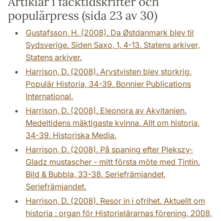
Artiklar i facktidskrifter och
populärpress (sida 23 av 30)
Gustafsson, H. (2008). Da Østdanmark blev til
Sydsverige. Siden Saxo, 1, 4-13. Statens arkiver,
Statens arkiver.
Harrison, D. (2008). Arvstvisten blev storkrig.
Populär Historia, 34-39. Bonnier Publications
International.
Harrison, D. (2008). Eleonora av Akvitanien.
Medeltidens mäktigaste kvinna. Allt om historia,
34-39. Historiska Media.
Harrison, D. (2008). På spaning efter Plekszy-
Gladz mustascher - mitt första möte med Tintin.
Bild & Bubbla, 33-38. Seriefrämjandet,
Seriefrämjandet.
Harrison, D. (2008). Resor in i ofrihet. Aktuellt om
historia : organ för Historielärarnas förening, 2008,