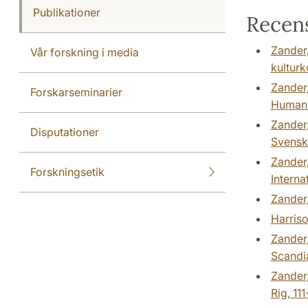
Publikationer
Recens
Zander,
Vår forskning i media
kulturk
Zander,
Forskarseminarier
Humani
Zander,
Disputationer
Svensk 
Zander,
Forskningsetik
Interna
Zander,
Harriso
Zander,
Scandi
Zander,
Rig, 11