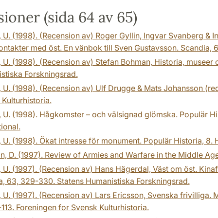
ioner (sida 64 av 65)
 U. (1998). (Recension av) Roger Gyllin, Ingvar Svanberg & 
ontakter med öst. En vänbok till Sven Gustavsson. Scandia, 
 U. (1998). (Recension av) Stefan Bohman, Historia, museer o
stiska Forskningsrad.
 U. (1998). (Recension av) Ulf Drugge & Mats Johansson (red.)
Kulturhistoria.
 U. (1998). Hågkomster – och välsignad glömska. Populär Hist
tional.
 U. (1998). Ökat intresse för monument. Populär Historia, 8. H
n, D. (1997). Review of Armies and Warfare in the Middle A
 U. (1997). (Recension av) Hans Hägerdal, Väst om öst. Kina
a, 63, 329-330. Statens Humanistiska Forskningsrad.
 U. (1997). (Recension av) Lars Ericsson, Svenska frivilliga. 
1-113. Foreningen for Svensk Kulturhistoria.