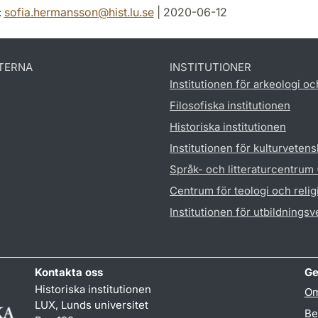
:
sofia.hermansson
@
hist.lu
.
se
| 2020-06-12
TERNA
INSTITUTIONER
Institutionen för arkeologi oc
Filosofiska institutionen
Historiska institutionen
Institutionen för kulturveten
Språk- och litteraturcentrum
Centrum för teologi och reli
Institutionen för utbildnings
Kontakta oss
Ge
Historiska institutionen
Om
LUX, Lunds universitet
Be