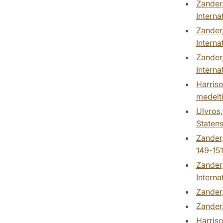
Zander,
Interna
Zander,
Interna
Zander,
Interna
Harriso
medelt
Ulvros,
Staten
Zander,
149-151
Zander,
Interna
Zander,
Zander,
Harriso