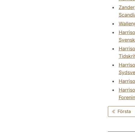
Zander,
Scandi
Walleng
Harriso
Svensk
Harriso
Tidskri
Harriso
Sydsve
Harriso
Harriso
Foreni
Första