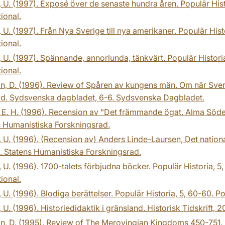
 U. (1997). Exposé över de senaste hundra åren. Populär Histo
tional.
 U. (1997). Från Nya Sverige till nya amerikaner. Populär Hist
tional.
 U. (1997). Spännande, annorlunda, tänkvärt. Populär Historia
tional.
n, D. (1996). Review of Spåren av kungens män. Om när Sverige 
id. Sydsvenska dagbladet, 6-6. Sydsvenska Dagbladet.
 E. H. (1996). Recension av "Det främmande ögat. Alma Söder
s Humanistiska Forskningsrad.
 U. (1996). (Recension av) Anders Linde-Laursen, Det national
. Statens Humanistiska Forskningsrad.
 U. (1996). 1700-talets förbjudna böcker. Populär Historia, 5
tional.
 U. (1996). Blodiga berättelser. Populär Historia, 5, 60-60. Po
 U. (1996). Historiedidaktik i gränsland. Historisk Tidskrift,
n, D. (1995). Review of The Merovingian Kingdoms 450-751. H