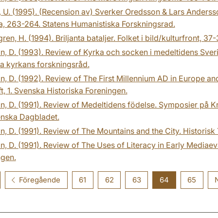
 U. (1995). (Recension av) Sverker Oredsson & Lars Andersson (
a, 263-264. Statens Humanistiska Forskningsrad.
ren, H. (1994). Briljanta bataljer. Folket i bild/kulturfront, 37-
n, D. (1993). Review of Kyrka och socken i medeltidens Sverig
a kyrkans forskningsråd.
n, D. (1992). Review of The First Millennium AD in Europe an
ft, 1. Svenska Historiska Foreningen.
n, D. (1991). Review of Medeltidens födelse. Symposier på 
nska Dagbladet.
n, D. (1991). Review of The Mountains and the City. Historisk
n, D. (1991). Review of The Uses of Literacy in Early Mediaev
ngen.
Föregående
61
62
63
64
65