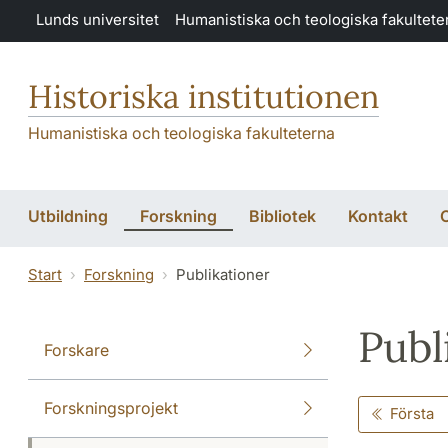
Hoppa till huvudinnehåll
Lunds universitet
Humanistiska och teologiska fakultete
Historiska institutionen
Humanistiska och teologiska fakulteterna
Utbildning
Forskning
Bibliotek
Kontakt
O
Start
Forskning
Publikationer
Publ
Forskare
Forskningsprojekt
Första