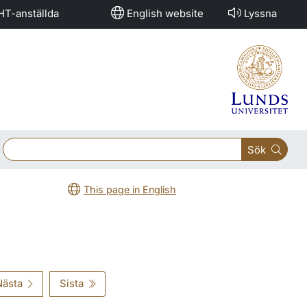
HT-anställda
English website
Lyssna
Sök
This page in English
Nästa
Sista