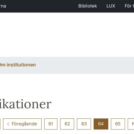
rna
Bibliotek
LUX
För 
m institutionen
ikationer
Föregående
61
62
63
64
65