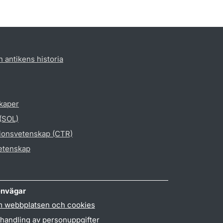
h antikens historia
skaper
 (SOL)
gionsvetenskap (CTR)
vetenskap
nvägar
 webbplatsen och cookies
handling av personuppgifter