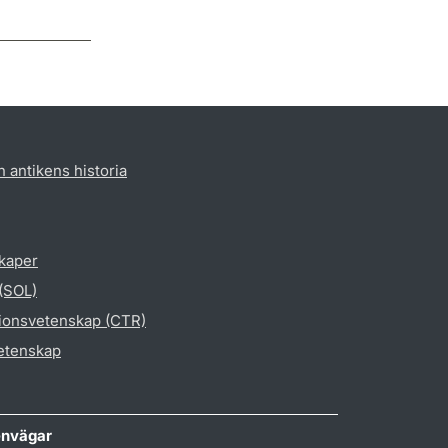
h antikens historia
skaper
 (SOL)
gionsvetenskap (CTR)
vetenskap
nvägar