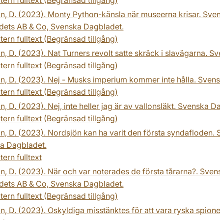
n, D. (2023). Monty Python-känsla när museerna krisar. Sve
dets AB & Co, Svenska Dagbladet.
tern fulltext (Begränsad tillgång)
n, D. (2023). Nat Turners revolt satte skräck i slavägarna. 
tern fulltext (Begränsad tillgång)
n, D. (2023). Nej - Musks imperium kommer inte hålla. Svens
tern fulltext (Begränsad tillgång)
n, D. (2023). Nej, inte heller jag är av vallonsläkt. Svenska
tern fulltext (Begränsad tillgång)
n, D. (2023). Nordsjön kan ha varit den första syndafloden.
a Dagbladet.
tern fulltext
n, D. (2023). När och var noterades de första tårarna?. Sve
dets AB & Co, Svenska Dagbladet.
tern fulltext (Begränsad tillgång)
n, D. (2023). Oskyldiga misstänktes för att vara ryska spion