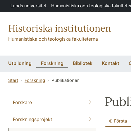
Hoppa till huvudinnehåll
Lunds universitet
Humanistiska och teologiska fakultete
Historiska institutionen
Humanistiska och teologiska fakulteterna
Utbildning
Forskning
Bibliotek
Kontakt
O
Start
Forskning
Publikationer
Publ
Forskare
Forskningsprojekt
Första