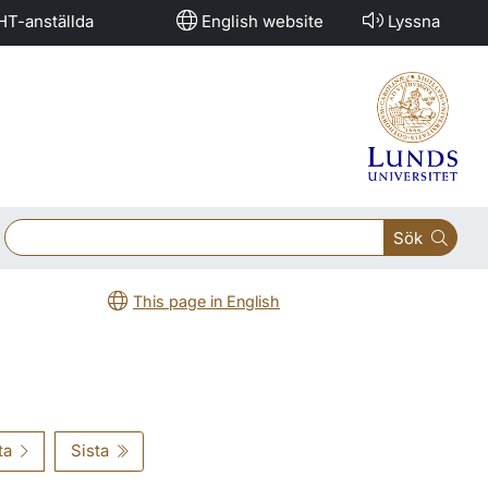
HT-anställda
English website
Lyssna
Sök
This page in English
ta
Sista