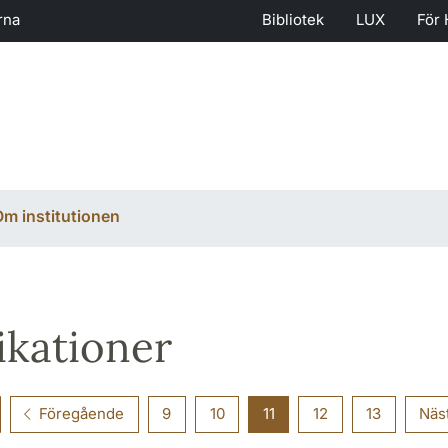
rna
Bibliotek
LUX
För 
m institutionen
ikationer
Föregående
9
10
11
12
13
Näs