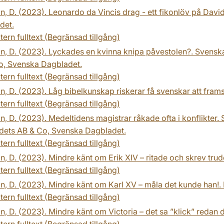
n, D. (2023). Leonardo da Vincis drag - ett fikonlöv på Dav
det.
tern fulltext (Begränsad tillgång)
n, D. (2023). Lyckades en kvinna knipa påvestolen?. Svensk
o, Svenska Dagbladet.
tern fulltext (Begränsad tillgång)
n, D. (2023). Låg bibelkunskap riskerar få svenskar att frams
tern fulltext (Begränsad tillgång)
n, D. (2023). Medeltidens magistrar råkade ofta i konflikter
dets AB & Co, Svenska Dagbladet.
tern fulltext (Begränsad tillgång)
n, D. (2023). Mindre känt om Erik XIV – ritade och skrev trudel
tern fulltext (Begränsad tillgång)
n, D. (2023). Mindre känt om Karl XV – måla det kunde han!. 
tern fulltext (Begränsad tillgång)
n, D. (2023). Mindre känt om Victoria – det sa ”klick” redan då
tern fulltext (Begränsad tillgång)