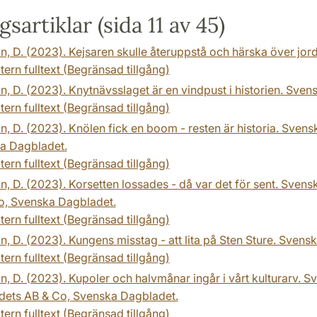
sartiklar (sida 11 av 45)
n, D. (2023). Kejsaren skulle återuppstå och härska över jo
tern fulltext (Begränsad tillgång)
n, D. (2023). Knytnävsslaget är en vindpust i historien. Sve
tern fulltext (Begränsad tillgång)
n, D. (2023). Knölen fick en boom - resten är historia. Sve
a Dagbladet.
tern fulltext (Begränsad tillgång)
n, D. (2023). Korsetten lossades - då var det för sent. Sve
o, Svenska Dagbladet.
tern fulltext (Begränsad tillgång)
n, D. (2023). Kungens misstag - att lita på Sten Sture. Sven
tern fulltext (Begränsad tillgång)
n, D. (2023). Kupoler och halvmånar ingår i vårt kulturarv. 
dets AB & Co, Svenska Dagbladet.
tern fulltext (Begränsad tillgång)