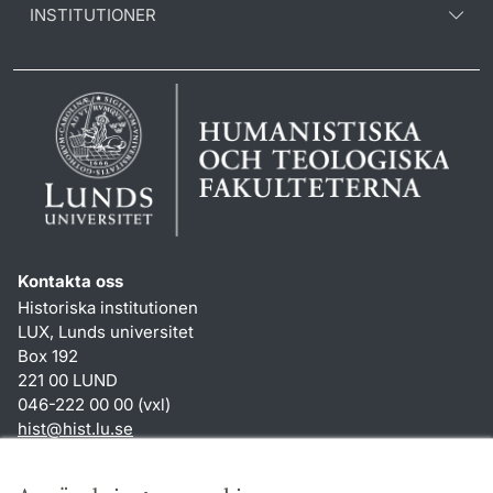
INSTITUTIONER
Kontakta oss
Historiska institutionen
LUX, Lunds universitet
Box 192
221 00 LUND
046-222 00 00 (vxl)
hist
@
hist.lu
.
se
Genvägar