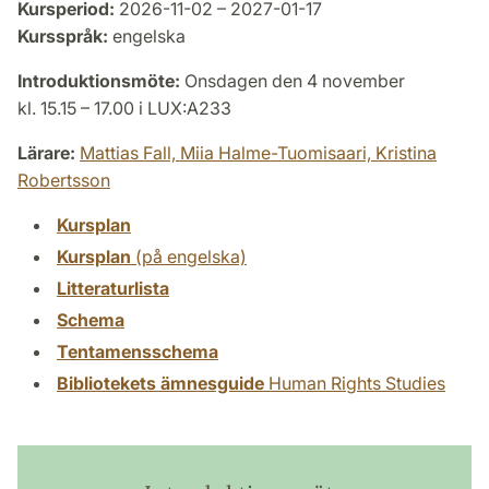
Kursperiod:
2026-11-02 – 2027-01-17
Kursspråk:
engelska
Introduktionsmöte:
Onsdagen den 4 november
kl. 15.15 – 17.00 i LUX:A233
Lärare:
Mattias Fall,
Miia Halme-Tuomisaari,
Kristina
Robertsson
Kursplan
Kursplan
(på engelska)
Litteraturlista
Schema
Tentamensschema
Bibliotekets ämnesguide
Human Rights Studies