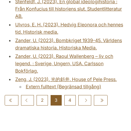
Stenfeldt, J. (2023). En global ideologihistoria :
Från Konfucius till historiens slut. Studentlitteratur
AB.
Ulvros, E. H. (2023). Hedvig Eleonora och hennes
tid. Historisk media.
Zander, U. (2023). Bombkriget 1939-45. Världens
dramatiska historia. Historiska Media.
Zander, U. (2023). Raoul Wallenberg – liv och
legend. : Sverige, Ungern, USA. Carlsson
Bokförlag.
Zeng, J. (2023). 光的斜井. House of Pele Press.
Extern fulltext (Begränsad tillgång)
2
3
4