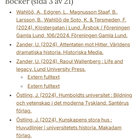
Böcker (sida 3 av 21)
Wahlöö, A., Edgren, L., Magnusson Staaf, B.,
Larsson, B., Wahlöö de Soto, K. & Tersmeden, F.
(2024). Klostergatan i Lund. Årsbok / Föreningen
Gamla Lund, 106/2024. Föreningen Gamla Lund.
Zander, U. (2024). Attentaten mot Hitler. Världens
dramatiska historia. Historiska Media.
Zander, U. (2024). Raoul Wallenberg : Life and
legacy. Lund University Press.
Extern fulltext
Extern fulltext
Östling, J. (2024). Humboldts universitet : Bildning
och vetenskap i det moderna Tyskland. Santérus
förlag.
Östling, J. (2024). Kunskapens stora hus :
Huvudlinjer i universitetets historia. Makadam
förlag.