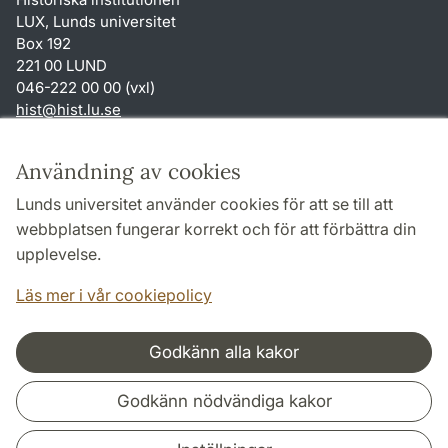
LUX, Lunds universitet
Box 192
221 00 LUND
046-222 00 00 (vxl)
hist
@
hist.lu
.
se
Genvägar
Användning av cookies
Om webbplatsen och cookies
Lunds universitet använder cookies för att se till att
Behandling av personuppgifter
webbplatsen fungerar korrekt och för att förbättra din
Tillgänglighetsredogörelse
upplevelse.
TYPO3-login
Läs mer i vår cookiepolicy
Godkänn alla kakor
Samarbeten och nätverk
Godkänn nödvändiga kakor