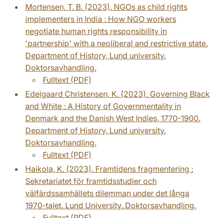
Mortensen, T. B. (2023). NGOs as child rights
implementers in India : How NGO workers
negotiate human rights responsibility in
'partnership' with a neoliberal and restrictive state.
Department of History, Lund university.
Doktorsavhandling.
Fulltext (PDF)
Edelgaard Christensen, K. (2023). Governing Black
and White : A History of Governmentality in
Denmark and the Danish West Indies, 1770-1900.
Department of History, Lund university.
Doktorsavhandling.
Fulltext (PDF)
Haikola, K. (2023). Framtidens fragmentering :
Sekretariatet för framtidsstudier och
välfärdssamhällets dilemman under det långa
1970-talet. Lund University. Doktorsavhandling.
Fulltext (PDF)