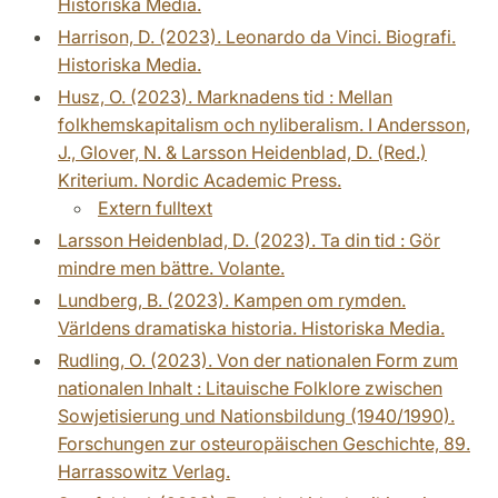
Historiska Media.
Harrison, D. (2023). Leonardo da Vinci. Biografi.
Historiska Media.
Husz, O. (2023). Marknadens tid : Mellan
folkhemskapitalism och nyliberalism. I Andersson,
J., Glover, N. & Larsson Heidenblad, D. (Red.)
Kriterium. Nordic Academic Press.
Extern fulltext
Larsson Heidenblad, D. (2023). Ta din tid : Gör
mindre men bättre. Volante.
Lundberg, B. (2023). Kampen om rymden.
Världens dramatiska historia. Historiska Media.
Rudling, O. (2023). Von der nationalen Form zum
nationalen Inhalt : Litauische Folklore zwischen
Sowjetisierung und Nationsbildung (1940/1990).
Forschungen zur osteuropäischen Geschichte, 89.
Harrassowitz Verlag.