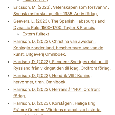
Ericsson, M. (2023). Vetenskapen som försvann? :
Svensk rasforskning efter 1935. Arkiv förlag.
Geevers, L. (2023). The Spanish Habsburgs and
Dynastic Rule, 1500–1700. Taylor & Francis.
Extern fulltext
Harrison, D. (2023). Christina van Zweden :
Koningin zonder land, beschermvrouwe van de
kunst. Uitgeverij Omniboek.
Harrison, D. (2023). Fienden : Sveriges relation till
Ryssland från vikingatiden till idag. Ordfront förlag.
Harrison, D. (2023). Hendrik VIII : Koning,
hervormer, tiran. Omniboek.
Harrison, D. (2023). Herrens år 1401. Ordfront
förlag.
Harrison, D. (2023). Korstågen : Heliga krig i
Främre Orienten. Världens dramatiska historia.