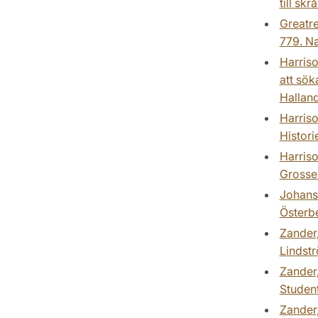
till sk
Greatre
779. Na
Harriso
att sök
Hallan
Harriso
Histori
Harriso
Grosse 
Johanss
Österbe
Zander,
Lindstr
Zander,
Student
Zander,