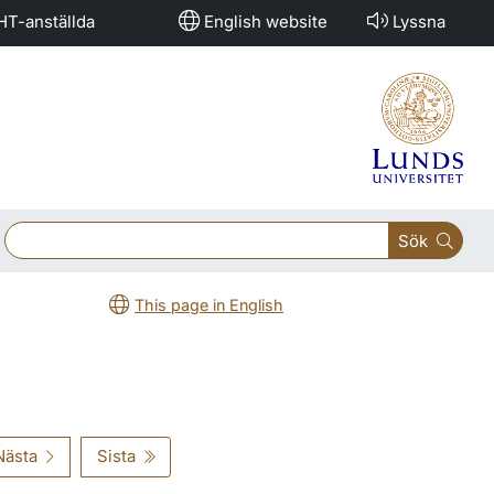
HT-anställda
English website
Lyssna
Sök
This page in English
Nästa
Sista