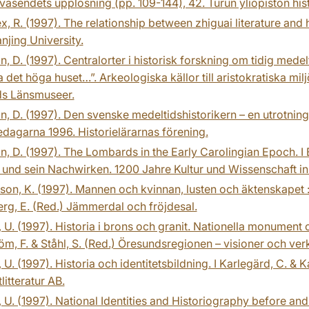
råväsendets upplösning (pp. 109-144), 42. Turun yliopiston hist
x, R. (1997). The relationship between zhiguai literature and
njing University.
n, D. (1997). Centralorter i historisk forskning om tidig medel
a det höga huset…”. Arkeologiska källor till aristokratiska mi
ds Länsmuseer.
n, D. (1997). Den svenske medeltidshistorikern – en utrotningsh
edagarna 1996. Historielärarnas förening.
n, D. (1997). The Lombards in the Early Carolingian Epoch. I B
und sein Nachwirken. 1200 Jahre Kultur und Wissenschaft in 
on, K. (1997). Mannen och kvinnan, lusten och äktenskapet : n
rg, E. (Red.) Jämmerdal och fröjdesal.
 U. (1997). Historia i brons och granit. Nationella monument o
öm, F. & Ståhl, S. (Red.) Öresundsregionen – visioner och ver
 U. (1997). Historia och identitetsbildning. I Karlegärd, C. & K
litteratur AB.
 U. (1997). National Identities and Historiography before and 