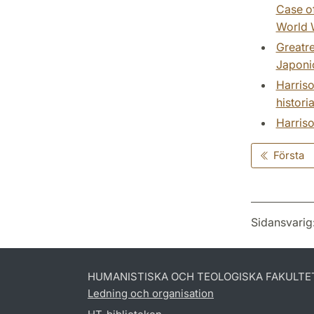
Case of
World W
Greatre
Japoni
Harriso
histori
Harriso
Första
Sidansvarig
HUMANISTISKA OCH TEOLOGISKA FAKULTE
Ledning och organisation