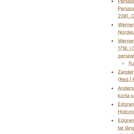
Persson
Persson
208). C
Werner,
Nordeu
Werner,
1718. I
perspek
Fu
Zander,
(Red.) 
Anderss
korta o
Edgren,
Histori
Edgren,
tar län