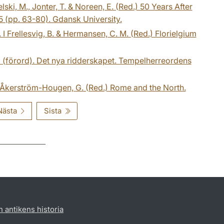
ki, M., Jonter, T. & Noreen, E. (Red.) 50 Years After
95 (pp. 63-80). Gdansk University.
I Frellesvig, B. & Hermansen, C. M. (Red.) Florielgium
d (förord). Det nya ridderskapet. Tempelherreordens
. & Åkerström-Hougen, G. (Red.) Rome and the North.
Nästa
Sista
h antikens historia