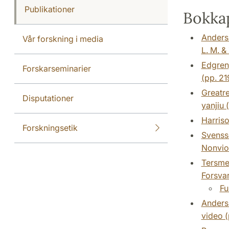
Publikationer
Bokkap
Anderss
Vår forskning i media
L. M. &
Edgren,
Forskarseminarier
(pp. 21
Greatre
Disputationer
yanjiu 
Harriso
Forskningsetik
Svensso
Nonviol
Tersmed
Forsvar
Fu
Anderss
video (