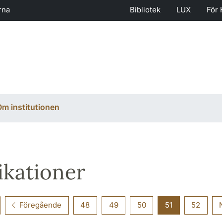
rna
Bibliotek
LUX
För 
m institutionen
ikationer
Föregående
48
49
50
51
52