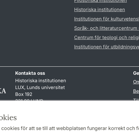
Filosofiska institutionen
Historiska institutionen
Institutionen för kulturveten
Språk- och litteraturcentrum
Centrum för teologi och reli
Institutionen för utbildnings
Kontakta oss
Ge
Historiska institutionen
Om
LUX, Lunds universitet
Be
Box 192
Ti
221 00 LUND
046-222 00 00 (vxl)
TY
hist
@
hist.lu
.
se
okies
cookies för att se till att webbplatsen fungerar korrekt och fö