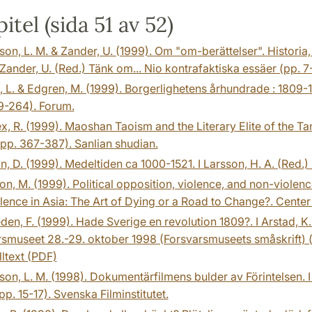
itel (sida 51 av 52)
on, L. M. & Zander, U. (1999). Om "om-berättelser". Historia, 
 Zander, U. (Red.) Tänk om... Nio kontrafaktiska essäer (pp. 7
 L. & Edgren, M. (1999). Borgerlighetens århundrade : 1809-19
9-264). Forum.
x, R. (1999). Maoshan Taoism and the Literary Elite of the T
(pp. 367-387). Sanlian shudian.
n, D. (1999). Medeltiden ca 1000-1521. I Larsson, H. A. (Red.
n, M. (1999). Political opposition, violence, and non-violenc
ence in Asia: The Art of Dying or a Road to Change?. Center 
en, F. (1999). Hade Sverige en revolution 1809?. I Arstad, K
smuseet 28.-29. oktober 1998 (Forsvarsmuseets småskrift) (
lltext (PDF)
on, L. M. (1998). Dokumentärfilmens bulder av Förintelsen. I 
pp. 15-17). Svenska Filminstitutet.