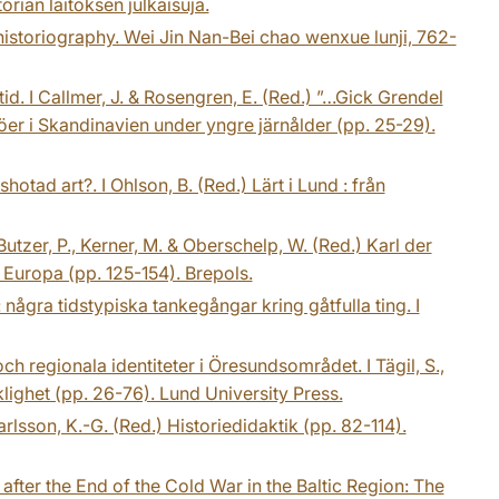
orian laitoksen julkaisuja.
 historiography. Wei Jin Nan-Bei chao wenxue lunji, 762-
tid. I Callmer, J. & Rosengren, E. (Red.) ”…Gick Grendel
ljöer i Skandinavien under yngre järnålder (pp. 25-29).
otad art?. I Ohlson, B. (Red.) Lärt i Lund : från
utzer, P., Kerner, M. & Oberschelp, W. (Red.) Karl der
Europa (pp. 125-154). Brepols.
ågra tidstypiska tankegångar kring gåtfulla ting. I
ch regionala identiteter i Öresundsområdet. I Tägil, S.,
klighet (pp. 26-76). Lund University Press.
arlsson, K.-G. (Red.) Historiedidaktik (pp. 82-114).
after the End of the Cold War in the Baltic Region: The