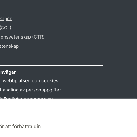
skaper
 (SOL)
gionsvetenskap (CTR)
vetenskap
nvägar
 webbplatsen och cookies
handling av personuppgifter
llgänglighetsredogörelse
PO3-login
r att förbättra din