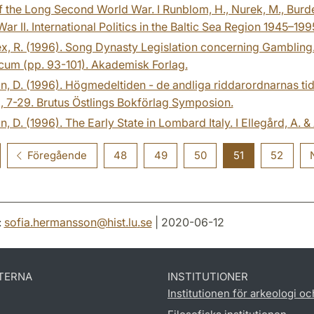
 the Long Second World War. I Runblom, H., Nurek, M., Burdels
ar II. International Politics in the Baltic Sea Region 1945–19
x, R. (1996). Song Dynasty Legislation concerning Gambling. 
cum (pp. 93-101). Akademisk Forlag.
n, D. (1996). Högmedeltiden - de andliga riddarordnarnas ti
a, 7-29. Brutus Östlings Bokförlag Symposion.
n, D. (1996). The Early State in Lombard Italy. I Ellegård, A
Föregående
48
49
50
51
52
:
sofia.hermansson
@
hist.lu
.
se
| 2020-06-12
TERNA
INSTITUTIONER
Institutionen för arkeologi oc