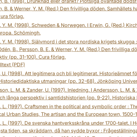
, B. (1998). Drunknad eller dränkt? Plötsliga oväntade dödsfal
, B. & Werner, Y. M. (Red.) Den frivilliga döden. Samhällets ha
ura förlag.
 Y. M. (1998). Schweden & Norwegen. I Erwin, G. (Red.) Kirche
ropa. Schömingh.
 Y. M. (1998). Självmord i det stora nordiska krigets skugga 
 Odén, B., Persson, B. E. & Werner, Y. M. (Red.) Den frivilliga 
tiv (pp. 31-100). Cura förlag.
lltext (PDF)
 U. (1998). Att legitimera och bli legitimerat. Historieämnet f
Historiedidaktiska utmaningar (pp. 32-68). Jönköping Univer
on, L. M. & Zander, U. (1997). Inledning. I Andersson, L. M. &
ch långa perspektiv i samtidshistorien (pp. 9-22). Historiska
 L. (1997). Craftsmen in the political and symbolic order : T
cal Urban Studies, The artisan and the European town, 1500-1
 L. (1997). De svenska hantverksskråna under 1700-talet. I He
gsta tiden, sa skräddarn, då han sydde byxor : Frågeställnin