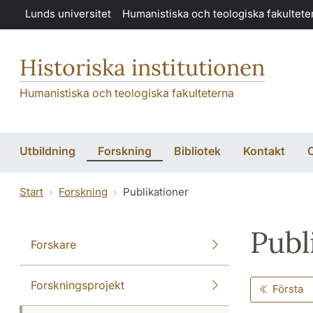
Hoppa till huvudinnehåll
Lunds universitet
Humanistiska och teologiska fakultete
Historiska institutionen
Humanistiska och teologiska fakulteterna
Utbildning
Forskning
Bibliotek
Kontakt
O
Start
Forskning
Publikationer
Publ
Forskare
Forskningsprojekt
Första