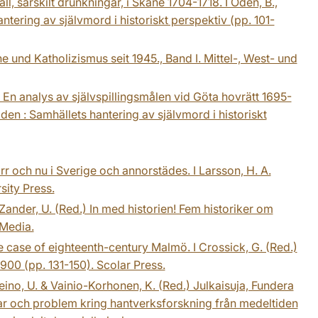
l, särskilt drunkningar, i Skåne 1704-1718. I Odén, B.,
ntering av självmord i historiskt perspektiv (pp. 101-
 und Katholizismus seit 1945., Band I. Mittel-, West- und
: En analys av självspillingsmålen vid Göta hovrätt 1695-
döden : Samhällets hantering av självmord i historiskt
örr och nu i Sverige och annorstädes. I Larsson, H. A.
sity Press.
 Zander, U. (Red.) In med historien! Fem historiker om
 Media.
he case of eighteenth-century Malmö. I Crossick, G. (Red.)
900 (pp. 131-150). Scolar Press.
ino, U. & Vainio-Korhonen, K. (Red.) Julkaisuja, Fundera
gar och problem kring hantverksforskning från medeltiden