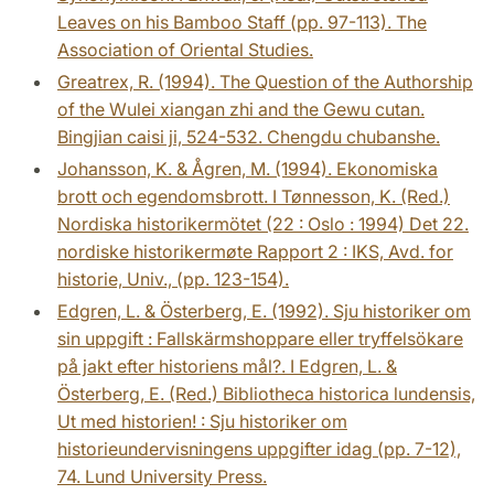
Leaves on his Bamboo Staff (pp. 97-113). The
Association of Oriental Studies.
Greatrex, R. (1994). The Question of the Authorship
of the Wulei xiangan zhi and the Gewu cutan.
Bingjian caisi ji, 524-532. Chengdu chubanshe.
Johansson, K. & Ågren, M. (1994). Ekonomiska
brott och egendomsbrott. I Tønnesson, K. (Red.)
Nordiska historikermötet (22 : Oslo : 1994) Det 22.
nordiske historikermøte Rapport 2 : IKS, Avd. for
historie, Univ., (pp. 123-154).
Edgren, L. & Österberg, E. (1992). Sju historiker om
sin uppgift : Fallskärmshoppare eller tryffelsökare
på jakt efter historiens mål?. I Edgren, L. &
Österberg, E. (Red.) Bibliotheca historica lundensis,
Ut med historien! : Sju historiker om
historieundervisningens uppgifter idag (pp. 7-12),
74. Lund University Press.