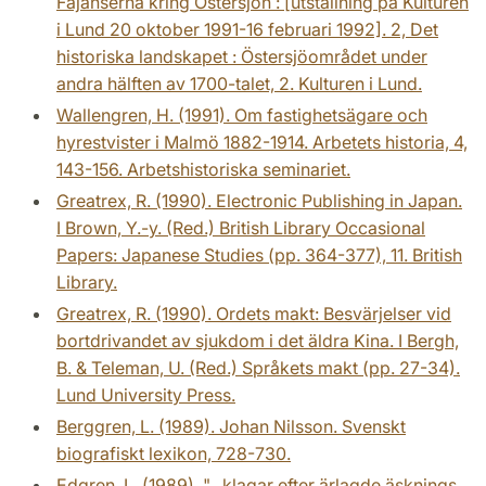
Fajanserna kring Östersjön : [utställning på Kulturen
i Lund 20 oktober 1991-16 februari 1992]. 2, Det
historiska landskapet : Östersjöområdet under
andra hälften av 1700-talet, 2. Kulturen i Lund.
Wallengren, H. (1991). Om fastighetsägare och
hyrestvister i Malmö 1882-1914. Arbetets historia, 4,
143-156. Arbetshistoriska seminariet.
Greatrex, R. (1990). Electronic Publishing in Japan.
I Brown, Y.-y. (Red.) British Library Occasional
Papers: Japanese Studies (pp. 364-377), 11. British
Library.
Greatrex, R. (1990). Ordets makt: Besvärjelser vid
bortdrivandet av sjukdom i det äldra Kina. I Bergh,
B. & Teleman, U. (Red.) Språkets makt (pp. 27-34).
Lund University Press.
Berggren, L. (1989). Johan Nilsson. Svenskt
biografiskt lexikon, 728-730.
Edgren, L. (1989). "...klagar efter ärlagde äsknings