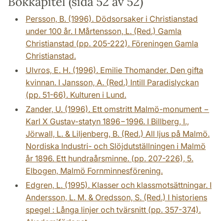
Bokkapitel (sida 52 av 52)
Persson, B. (1996). Dödsorsaker i Christianstad
under 100 år. I Mårtensson, L. (Red.) Gamla
Christianstad (pp. 205-222). Föreningen Gamla
Christianstad.
Ulvros, E. H. (1996). Emilie Thomander. Den gifta
kvinnan. I Jansson, A. (Red.) Intill Paradislyckan
(pp. 51-66). Kulturen i Lund.
Zander, U. (1996). Ett omstritt Malmö-monument −
Karl X Gustav-statyn 1896−1996. I Billberg, I.,
Jörwall, L. & Liljenberg, B. (Red.) All ljus på Malmö.
Nordiska Industri- och Slöjdutställningen i Malmö
år 1896. Ett hundraårsminne. (pp. 207-226), 5.
Elbogen, Malmö Fornminnesförening.
Edgren, L. (1995). Klasser och klassmotsättningar. I
Andersson, L. M. & Oredsson, S. (Red.) I historiens
spegel : Långa linjer och tvärsnitt (pp. 357-374).