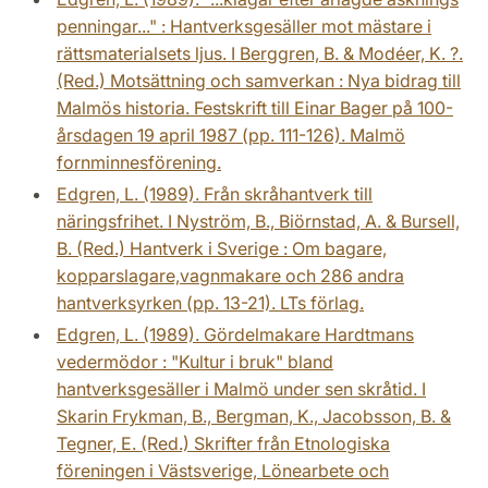
penningar..." : Hantverksgesäller mot mästare i
rättsmaterialsets ljus. I Berggren, B. & Modéer, K. ?.
(Red.) Motsättning och samverkan : Nya bidrag till
Malmös historia. Festskrift till Einar Bager på 100-
årsdagen 19 april 1987 (pp. 111-126). Malmö
fornminnesförening.
Edgren, L. (1989). Från skråhantverk till
näringsfrihet. I Nyström, B., Biörnstad, A. & Bursell,
B. (Red.) Hantverk i Sverige : Om bagare,
kopparslagare,vagnmakare och 286 andra
hantverksyrken (pp. 13-21). LTs förlag.
Edgren, L. (1989). Gördelmakare Hardtmans
vedermödor : "Kultur i bruk" bland
hantverksgesäller i Malmö under sen skråtid. I
Skarin Frykman, B., Bergman, K., Jacobsson, B. &
Tegner, E. (Red.) Skrifter från Etnologiska
föreningen i Västsverige, Lönearbete och