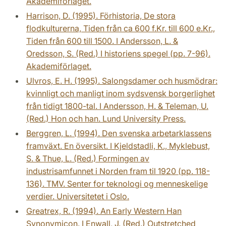
Akademiförlaget.
Harrison, D. (1995). Förhistoria, De stora
flodkulturerna, Tiden från ca 600 f.Kr. till 600 e.Kr.,
Tiden från 600 till 1500. I Andersson, L. &
Oredsson, S. (Red.) I historiens spegel (pp. 7-96).
Akademiförlaget.
Ulvros, E. H. (1995). Salongsdamer och husmödrar:
kvinnligt och manligt inom sydsvensk borgerlighet
från tidigt 1800-tal. I Andersson, H. & Teleman, U.
(Red.) Hon och han. Lund University Press.
Berggren, L. (1994). Den svenska arbetarklassens
framväxt. En översikt. I Kjeldstadli, K., Myklebust,
S. & Thue, L. (Red.) Formingen av
industrisamfunnet i Norden fram til 1920 (pp. 118-
136). TMV. Senter for teknologi og menneskelige
verdier. Universitetet i Oslo.
Greatrex, R. (1994). An Early Western Han
Synonymicon. I Enwall, J. (Red.) Outstretched