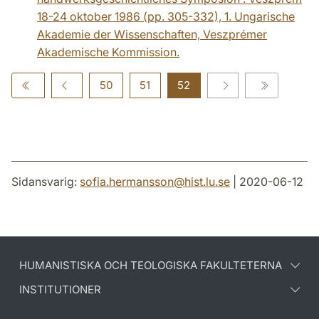
18-24 oktober 1986 (pp. 305-332), 1. Ungarische
Akademie der Wissenschaften, Veszprémer
Akademische Kommission.
50
51
52
Sidansvarig:
sofia.hermansson
@
hist.lu
.
se
| 2020-06-12
HUMANISTISKA OCH TEOLOGISKA FAKULTETERNA
INSTITUTIONER