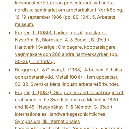
livsmönster : Föredrag presenterade vid andra
nordiska seminariet om arbetarkultur i Norrköping,
16-19 september 1986 (pp. 89-104), 5. Arbetets
museum.
Edgren, L. (1989). Lärling, gesäll, mästare. I
Nyström, B., Biörnstad, A. & Bursell, B. (Red.)
Hantverk i Sverige : Om bagare, kopparslagare,
vagnmakare och 286 andra hantverksyrken (pp.
30-36). LTs förlag.
Berggren, L. & Olsson, L. (1988). Arbetsmiljö, hälsa
och arbetarskydd. Metall 100 år - fem uppsatser,
53-82. Svenska Metallindustriarbetareförbundet.
Edgren, L. (1987). Geographic and social origins of
craftsmen in the Swedish town of Malmö in 1820
and 1845. I Nagybákay, P. & Németh, G. (Red.)
Internationales Handwerksgeschichtliches
Symposium, III. Internationales
handwerksgeschichtliches Symposion : Veszprém