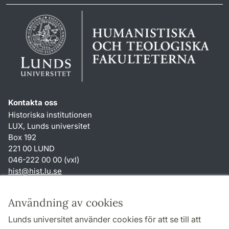
Kontakta oss
Historiska institutionen
LUX, Lunds universitet
Box 192
221 00 LUND
046-222 00 00 (vxl)
hist
@
hist.lu
.
se
Genvägar
Användning av cookies
Om webbplatsen och cookies
Lunds universitet använder cookies för att se till att
Behandling av personuppgifter