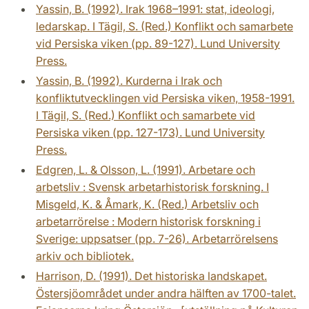
Yassin, B. (1992). Irak 1968–1991: stat, ideologi,
ledarskap. I Tägil, S. (Red.) Konflikt och samarbete
vid Persiska viken (pp. 89-127). Lund University
Press.
Yassin, B. (1992). Kurderna i Irak och
konfliktutvecklingen vid Persiska viken, 1958-1991.
I Tägil, S. (Red.) Konflikt och samarbete vid
Persiska viken (pp. 127-173). Lund University
Press.
Edgren, L. & Olsson, L. (1991). Arbetare och
arbetsliv : Svensk arbetarhistorisk forskning. I
Misgeld, K. & Åmark, K. (Red.) Arbetsliv och
arbetarrörelse : Modern historisk forskning i
Sverige: uppsatser (pp. 7-26). Arbetarrörelsens
arkiv och bibliotek.
Harrison, D. (1991). Det historiska landskapet.
Östersjöområdet under andra hälften av 1700-talet.