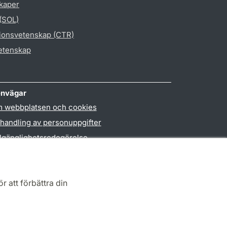
skaper
 (SOL)
gionsvetenskap (CTR)
vetenskap
nvägar
 webbplatsen och cookies
handling av personuppgifter
llgänglighetsredogörelse
PO3-login
r att förbättra din