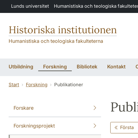
Hoppa till huvudinnehåll
Lunds universitet
Humanistiska och teologiska fakultete
Historiska institutionen
Humanistiska och teologiska fakulteterna
Utbildning
Forskning
Bibliotek
Kontakt
O
Start
Forskning
Publikationer
Publ
Forskare
Forskningsprojekt
Första