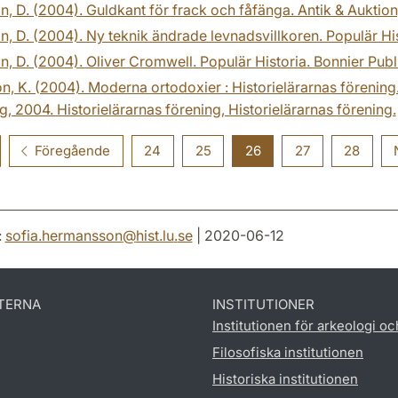
n, D. (2004). Guldkant för frack och fåfänga. Antik & Auktion, 1
n, D. (2004). Ny teknik ändrade levnadsvillkoren. Populär Hist
n, D. (2004). Oliver Cromwell. Populär Historia. Bonnier Publi
, K. (2004). Moderna ortodoxier : Historielärarnas förening. 
g, 2004. Historielärarnas förening, Historielärarnas förening.
Föregående
24
25
26
27
28
:
sofia.hermansson
@
hist.lu
.
se
| 2020-06-12
TERNA
INSTITUTIONER
Institutionen för arkeologi oc
Filosofiska institutionen
Historiska institutionen