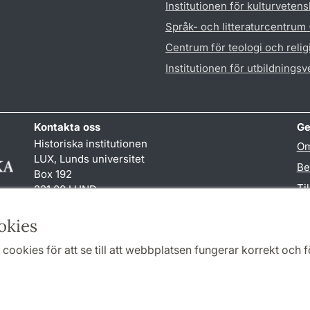
Institutionen för kulturveten
Språk- och litteraturcentrum
Centrum för teologi och reli
Institutionen för utbildnings
Kontakta oss
Ge
Historiska institutionen
Om
LUX, Lunds universitet
Be
Box 192
Ti
221 00 LUND
046-222 00 00 (vxl)
TY
hist
@
hist.lu
.
se
okies
cookies för att se till att webbplatsen fungerar korrekt och fö
Samarbeten och nätverk