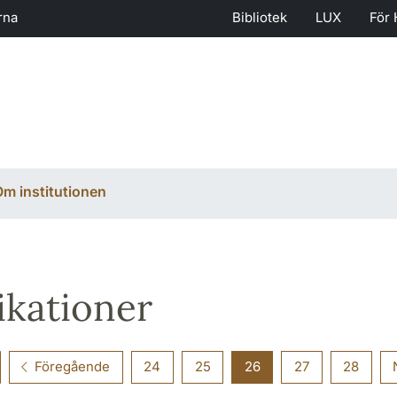
rna
Bibliotek
LUX
För 
m institutionen
ikationer
Föregående
24
25
26
27
28