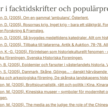
ar i facktidskrifter och populärpr
n, D. (2005). Om en gammal ’ambulans’. Österlent.
n, D. (2005). Rosornas krig. Inget krig – bara ett släktgräl. F
sen Forskning & Framsteg.
n, D. (2005). Så byggdes medeltidens katedraler. Allt om hist
n, D. (2005). Tillbaka till tatarerna. Antik & Auktion, 78-78. All
n, K.-G. (2005). Förintelsen som historiekulturellt fenomen - 
ska föreningen, Svenska Historiska Foreningen.
, B. (2005). Epidemier och farsoter i västerlandets historia.
, S. (2005). Danmark, Skåne, Göinge... - danskt härväsende 
ska och arkeologiska förening, De skånska landskapens histo
n, M. (2005). Brottsjournalistik, rätt och politik i Kina. Kin
n, M. (2005). Kinesiska museer – symboler för modernitet o
gen.
n, M. (2005). The media as the judge: the role of the Chines