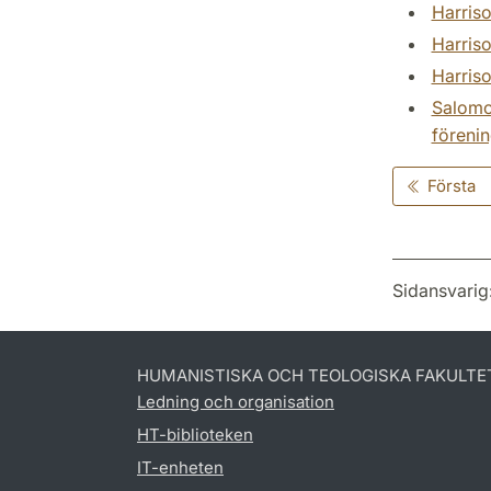
Harriso
Harriso
Harriso
Salomon
förenin
Första
Sidansvarig
HUMANISTISKA OCH TEOLOGISKA FAKULTE
Ledning och organisation
HT-biblioteken
IT-enheten