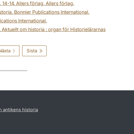
4-14. Allers förlag, Allers förlag.
oria. Bonnier Publications International.
cations International.
Aktuellt om historia : organ för Historielärarnas
Nästa
Sista
h antikens historia