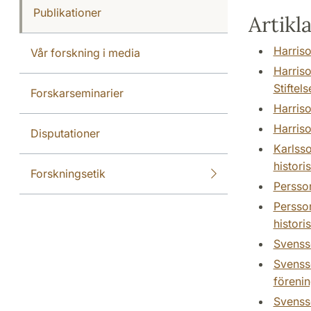
Publikationer
Artikl
Harriso
Vår forskning i media
Harriso
Stiftel
Forskarseminarier
Harriso
Harriso
Disputationer
Karlsso
histori
Forskningsetik
Persson
Persson
histori
Svensso
Svensso
förenin
Svensso