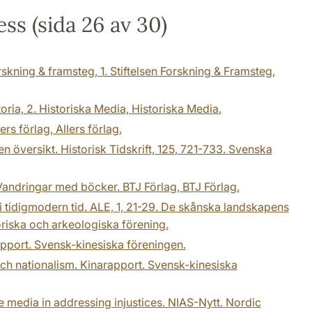
ess (sida 26 av 30)
orskning & framsteg, 1. Stiftelsen Forskning & Framsteg,
oria, 2. Historiska Media, Historiska Media.
ers förlag, Allers förlag.
en översikt. Historisk Tidskrift, 125, 721-733. Svenska
 Vandringar med böcker. BTJ Förlag, BTJ Förlag.
i tidigmodern tid. ALE, 1, 21-29. De skånska landskapens
riska och arkeologiska förening.
arapport. Svensk-kinesiska föreningen.
ch nationalism. Kinarapport. Svensk-kinesiska
e media in addressing injustices. NIAS-Nytt. Nordic