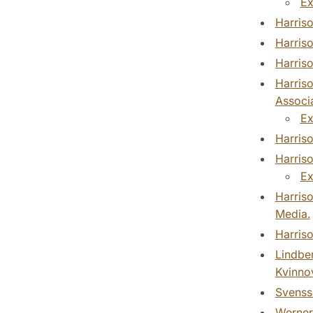
Ex
Harriso
Harriso
Harriso
Harriso
Associa
Ex
Harriso
Harriso
Ex
Harriso
Media.
Harriso
Lindber
Kvinnov
Svenss
Werner,