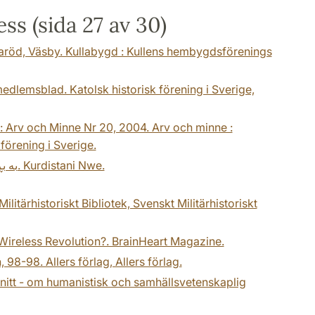
ess (sida 27 av 30)
aröd, Väsby. Kullabygd : Kullens hembygdsförenings
edlemsblad. Katolsk historisk förening i Sverige,
: Arv och Minne Nr 20, 2004. Arv och minne :
förening i Sverige.
Yassin, B. (2004). بە بڕوای من فیدڕاڵی ناتوانێت چارەی کێشەی نەتەوەیی بکات. Kurdistani Nwe.
itärhistoriskt Bibliotek, Svenskt Militärhistoriskt
Wireless Revolution?. BrainHeart Magazine.
 98-98. Allers förlag, Allers förlag.
snitt - om humanistisk och samhällsvetenskaplig