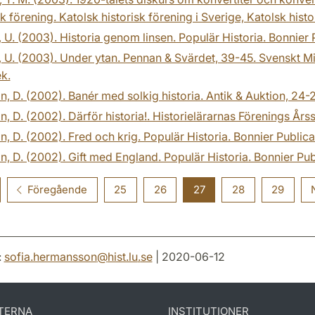
sk förening. Katolsk historisk förening i Sverige, Katolsk histo
 U. (2003). Historia genom linsen. Populär Historia. Bonnier P
 U. (2003). Under ytan. Pennan & Svärdet, 39-45. Svenskt Milit
ek.
n, D. (2002). Banér med solkig historia. Antik & Auktion, 24-24
n, D. (2002). Därför historia!. Historielärarnas Förenings Årss
n, D. (2002). Fred och krig. Populär Historia. Bonnier Publicat
n, D. (2002). Gift med England. Populär Historia. Bonnier Publ
Föregående
25
26
27
28
29
:
sofia.hermansson
@
hist.lu
.
se
| 2020-06-12
TERNA
INSTITUTIONER