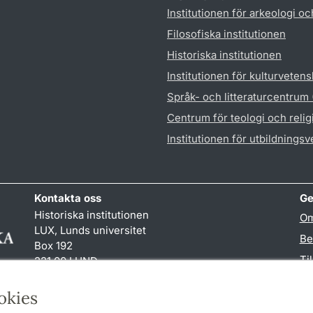
Institutionen för arkeologi oc
Filosofiska institutionen
Historiska institutionen
Institutionen för kulturveten
Språk- och litteraturcentrum
Centrum för teologi och reli
Institutionen för utbildnings
Kontakta oss
Ge
Historiska institutionen
Om
LUX, Lunds universitet
Be
Box 192
Ti
221 00 LUND
046-222 00 00 (vxl)
TY
hist
@
hist.lu
.
se
okies