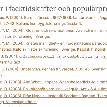
ar i facktidskrifter och populärpr
s, P. (2004). Berdin Jönsson 1867-1938. Lantbrukare i Lång
ft, 27-42. Kullens hembygdsförenings årsskrift.
 Y. M. (2004). Klostren och reformationen. Arv och minne : m
 historisk förening i Sverige.
 Y. M. (2004). Kristen manlighet – en modernitetens paradox
blad. Katolsk historisk förening i Sverige, Katolsk historisk 
tern fulltext
 U. (2004). Under ytan. Pennan & Svärdet, 7, 39-45. Svenskt Mil
ek.
n, D. (2003). And What Happens When the Medicis Join the 
n, D. (2003). En kokosnöt värd sin vikt i guld. Antik & Auktion,
n, D. (2003). Från Nydala kloster till Saddams Bagdad. Tvär
ng. Vetenskapsrådet.