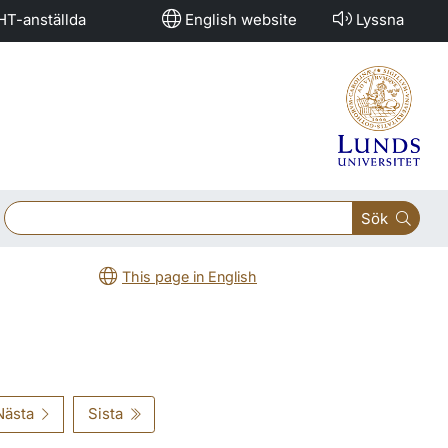
HT-anställda
English website
Lyssna
Sök
This page in English
Nästa
Sista