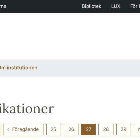
rna
Bibliotek
LUX
För 
m institutionen
ikationer
Föregående
25
26
27
28
29