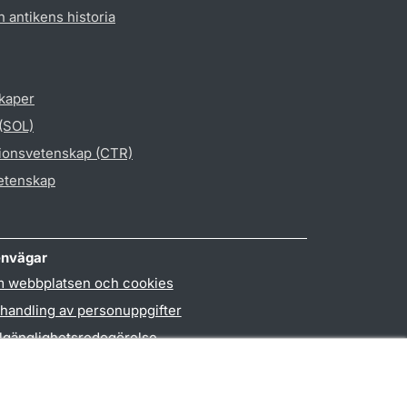
h antikens historia
skaper
 (SOL)
gionsvetenskap (CTR)
vetenskap
nvägar
 webbplatsen och cookies
handling av personuppgifter
llgänglighetsredogörelse
PO3-login