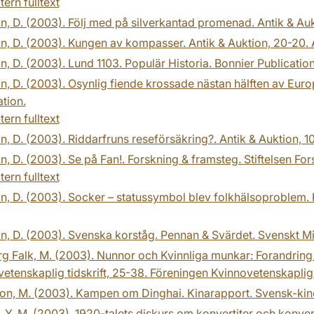
tern fulltext
n, D. (2003). Följ med på silverkantad promenad. Antik & Aukti
n, D. (2003). Kungen av kompasser. Antik & Auktion, 20-20. Al
n, D. (2003). Lund 1103. Populär Historia. Bonnier Publication
n, D. (2003). Osynlig fiende krossade nästan hälften av Eur
tion.
tern fulltext
n, D. (2003). Riddarfruns reseförsäkring?. Antik & Auktion, 106
n, D. (2003). Se på Fan!. Forskning & framsteg. Stiftelsen Fo
tern fulltext
n, D. (2003). Socker – statussymbol blev folkhälsoproblem. P
n, D. (2003). Svenska korståg. Pennan & Svärdet. Svenskt Mili
g Falk, M. (2003). Nunnor och Kvinnliga munkar: Forandring
etenskaplig tidskrift, 25-38. Föreningen Kvinnovetenskaplig t
on, M. (2003). Kampen om Dinghai. Kinarapport. Svensk-kin
 Y. M. (2003). 1920-talets diskurs om konvertiter och konve