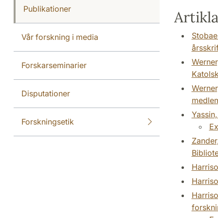
Publikationer
Artikl
Stobaeu
Vår forskning i media
årsskri
Werner,
Forskarseminarier
Katolsk
Werner,
Disputationer
medlems
Forskningsetik
Ex
Zander,
Bibliot
Harriso
Harriso
Harriso
forskni