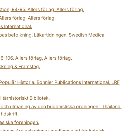
on, 94-95. Allers förlag, Allers förlag.
lers förlag, Allers förlag.
s International.
opas befolkning. Läkartidningen. Swedish Medical
-106. Allers förlag, Allers förlag.
rskning & Framsteg.
opulär Historia. Bonnier Publications International, LRF
tärhistoriskt Bibliotek.
 och utmaning av den buddhistiska ordningen i Thailand.
idskrift.
esiska föreningen.
rsioner. Arv och minne : medlemsblad för katolsk