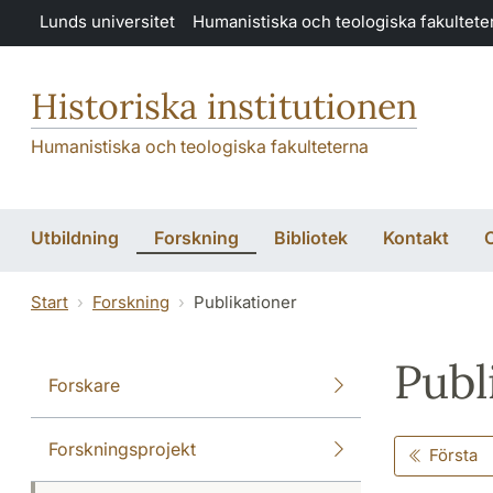
Hoppa till huvudinnehåll
Lunds universitet
Humanistiska och teologiska fakultete
Historiska institutionen
Humanistiska och teologiska fakulteterna
Utbildning
Forskning
Bibliotek
Kontakt
O
Start
Forskning
Publikationer
Publ
Forskare
Forskningsprojekt
Första