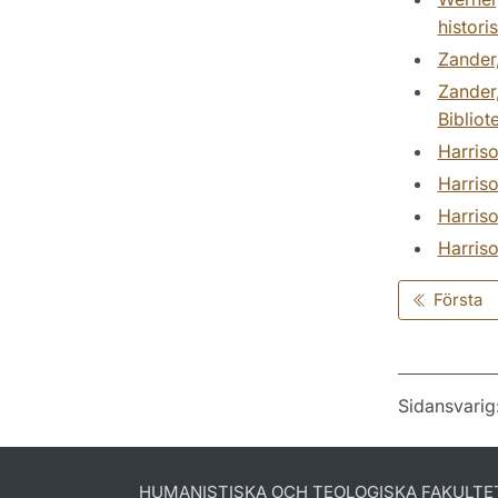
histori
Zander,
Zander,
Bibliot
Harriso
Harriso
Harriso
Harriso
Första
Sidansvarig
HUMANISTISKA OCH TEOLOGISKA FAKULTE