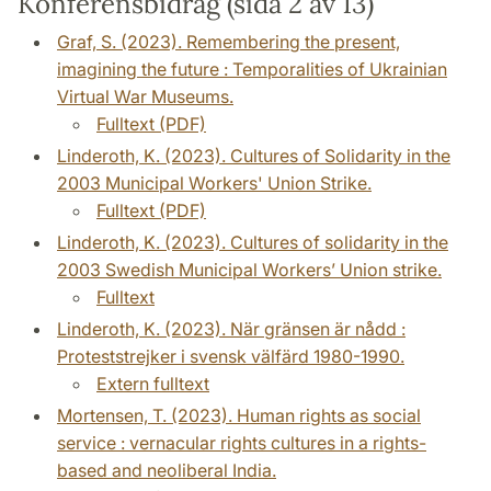
Konferensbidrag (sida 2 av 13)
Graf, S. (2023). Remembering the present,
imagining the future : Temporalities of Ukrainian
Virtual War Museums.
Fulltext (PDF)
Linderoth, K. (2023). Cultures of Solidarity in the
2003 Municipal Workers' Union Strike.
Fulltext (PDF)
Linderoth, K. (2023). Cultures of solidarity in the
2003 Swedish Municipal Workers’ Union strike.
Fulltext
Linderoth, K. (2023). När gränsen är nådd :
Proteststrejker i svensk välfärd 1980-1990.
Extern fulltext
Mortensen, T. (2023). Human rights as social
service : vernacular rights cultures in a rights-
based and neoliberal India.