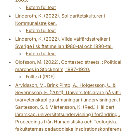
Extern fulltext
Linderoth, K. (2022). Solidaritetskulturer i
Kommunalstrejken.
Extern fulltext
Linderoth, K. (2022). Vilda välfärdsstrejker i
Sverige i skiftet mellan 1980-tal och 1990-tal.
Extern fulltext
Olofsson, M. (2022). Contested streets. : Political
marches in Stockholm, 1887–1920.
Fulltext (PDF)
Arvidsson, M., Brink Pinto, A., Holgersson, U. &
Severinsson, E. (2021). Universitetslärare på vift :
tvärvetenskapliga utmaningar i undervisningen. I
Santesson, S. & Mårtensson, K. (Red.) Hållbart
lärarskap: universitetsundervisning i förändring :
Proceedings från Humanistiska och Teologiska
fakulteternas pedagogiska inspirationskonferens