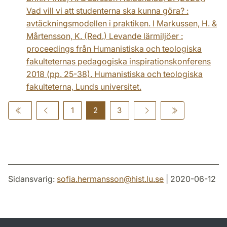
Vad vill vi att studenterna ska kunna göra? :
avtäckningsmodellen i praktiken. I Markussen, H. &
Mårtensson, K. (Red.) Levande lärmiljöer :
proceedings från Humanistiska och teologiska
fakulteternas pedagogiska inspirationskonferens
2018 (pp. 25-38). Humanistiska och teologiska
fakulteterna, Lunds universitet.
1
2
3
Sidansvarig:
sofia.hermansson
@
hist.lu
.
se
| 2020-06-12