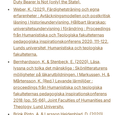
Duty Bearer Is Not (only) the State).
Weber, K. (2021). Färdighetsträning och egna
erfarenheter : Avtäckningsmodellen och postkritisk
läsning i historieundervisning. Hållbart lärarskap:
universitetsundervisning i förändring : Proceedings
från Humanistiska och Teologiska fakulteternas
pedagogiska inspirationskonferens 2020, 111-122.
Lunds universitet, Humanistiska och teologiska
fakulteterna.
Bernhardsson, K. & Stenbeck, E. (2020). Läsa,
lyssna och tolka det mänskliga : Skönlitteraturens
möjligheter på läkarutbildningen. I Markussen, H. &
Mårtensson, K. (Red.) Levande lärmiljöer :
proceedings från Humanistiska och teologiska
fakulteternas pedagogiska inspirationskonferens
2018 (pp. 55-66). Joint Faculties of Humanities and
Theology, Lund University.
Brink Pinto, A. & Larsson Heidenblad, D. (2020).