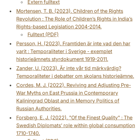
Extern fulltext
Mortensen, T. B. (2023). Children of the Rights
Revolution : The Role of Children’s Rights in India’s
Rights-based Legislation 2004-2014.
Fulltext (PDF)
Persson, H. (2023). Framtiden är inte vad den har
varit : Temporaliteter i Sverige - exemplet
historieämnets styrdokument 1919-2011.
Zander, U. (2023). Är inte vår tid märkvärdig?
Temporaliteter i debatter om skolans historieämne.
Cordes, M. J. (2022). Reviving and Adjusting Pre-
War Myths on East Prussia in Contemporary
Kaliningrad Oblast and in Memory Politics of
Russian Authorities.
Forsberg, E. J. (2022). "Of the Finest Quality" : The
Swedish Diplomats’ role within global consumption
1710-1740.