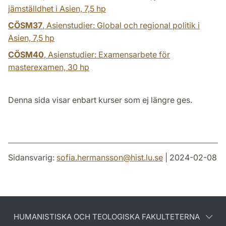
jämställdhet i Asien,
7,5 hp
CÖSM37
, Asienstudier: Global och regional politik i
Asien,
7,5 hp
CÖSM40
, Asienstudier: Examensarbete för
masterexamen,
30 hp
Denna sida visar enbart kurser som ej längre ges.
Sidansvarig:
sofia.hermansson
@
hist.lu
.
se
| 2024-02-08
HUMANISTISKA OCH TEOLOGISKA FAKULTETERNA