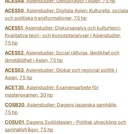
ACES48
, Asienstudier: Genusfrågor i Asien,
7,5 hp
ACES50
, Asienstudier: Digitala Asien: Kulturella, sociala
och politiska transformationer,
7,5 hp
ACES51
, Asienstudier: Diskursanalys och kulturteori:
Kvalitativa teori- och konceptanalyser i Asienstudier,
7,5 hp
ACES52
, Asienstudier: Social rättvisa, jämlikhet och
jämställdhet i Asien,
7,5 hp
ACES53
, Asienstudier: Global och regional politik i
Asien,
7,5 hp
ACET35
, Asienstudier: Examensarbete för
masterexamen,
30 hp
COSB20
, Asienstudier: Dagens japanska samhälle,
7,5 hp
COSU01
, Dagens Sydöstasien - Politisk utveckling och
samhällsfrågor,
7,5 hp