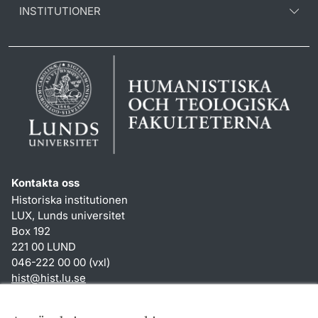
INSTITUTIONER
Kontakta oss
Historiska institutionen
LUX, Lunds universitet
Box 192
221 00 LUND
046-222 00 00 (vxl)
hist
@
hist.lu
.
se
Genvägar