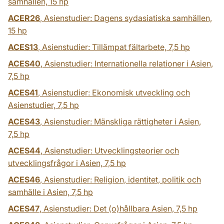
samhällen,
15 hp
ACER26
, Asienstudier: Dagens sydasiatiska samhällen,
15 hp
ACES13
, Asienstudier: Tillämpat fältarbete,
7,5 hp
ACES40
, Asienstudier: Internationella relationer i Asien,
7,5 hp
ACES41
, Asienstudier: Ekonomisk utveckling och
Asienstudier,
7,5 hp
ACES43
, Asienstudier: Mänskliga rättigheter i Asien,
7,5 hp
ACES44
, Asienstudier: Utvecklingsteorier och
utvecklingsfrågor i Asien,
7,5 hp
ACES46
, Asienstudier: Religion, identitet, politik och
samhälle i Asien,
7,5 hp
ACES47
, Asienstudier: Det (o)hållbara Asien,
7,5 hp