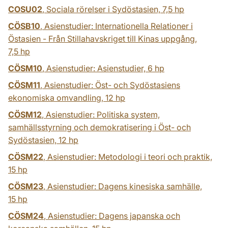
COSU02
, Sociala rörelser i Sydöstasien,
7,5 hp
CÖSB10
, Asienstudier: Internationella Relationer i
Östasien - Från Stillahavskriget till Kinas uppgång,
7,5 hp
CÖSM10
, Asienstudier: Asienstudier,
6 hp
CÖSM11
, Asienstudier: Öst- och Sydöstasiens
ekonomiska omvandling,
12 hp
CÖSM12
, Asienstudier: Politiska system,
samhällsstyrning och demokratisering i Öst- och
Sydöstasien,
12 hp
CÖSM22
, Asienstudier: Metodologi i teori och praktik,
15 hp
CÖSM23
, Asienstudier: Dagens kinesiska samhälle,
15 hp
CÖSM24
, Asienstudier: Dagens japanska och