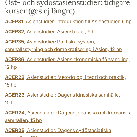
Öst- och sydöstasienstudier: tidigare
kurser (ges ej längre)
ACEP31
, Asienstudier: Introduktion till Asienstudier,
6 hp
ACEP32
, Asienstudier: Asienstudier,
6 hp
ACEP35
, Asienstudier: Politiska system,
samhällsstyrning och demokratisering i Asien,
12 hp
ACEP36
, Asienstudier: Asiens ekonomiska förvandling,
12 hp
ACER22
, Asienstudier: Metodologi i teori och praktik,
15 hp
ACER23
, Asienstudier: Dagens kinesiska samhälle,
15 hp
ACER24
, Asienstudier: Dagens japanska och koreanska
samhällen,
15 hp
ACER25
, Asienstudier: Dagens sydöstasiatiska