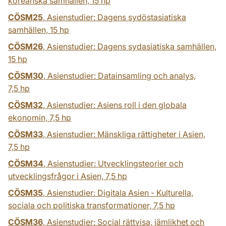
koreanska samhällen,
15 hp
CÖSM25
, Asienstudier: Dagens sydöstasiatiska
samhällen,
15 hp
CÖSM26
, Asienstudier: Dagens sydasiatiska samhällen,
15 hp
CÖSM30
, Asienstudier: Datainsamling och analys,
7,5 hp
CÖSM32
, Asienstudier: Asiens roll i den globala
ekonomin,
7,5 hp
CÖSM33
, Asienstudier: Mänskliga rättigheter i Asien,
7,5 hp
CÖSM34
, Asienstudier: Utvecklingsteorier och
utvecklingsfrågor i Asien,
7,5 hp
CÖSM35
, Asienstudier: Digitala Asien - Kulturella,
sociala och politiska transformationer,
7,5 hp
CÖSM36
, Asienstudier: Social rättvisa, jämlikhet och